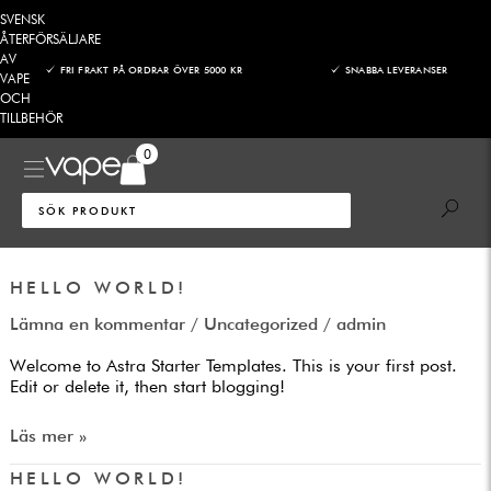
Hoppa
SVENSK
till
ÅTERFÖRSÄLJARE
AV
innehåll
FRI FRAKT PÅ ORDRAR ÖVER 5000 KR
SNABBA LEVERANSER
VAPE
OCH
TILLBEHÖR
0
Sök
efter:
Hello
HELLO WORLD!
world!
Lämna en kommentar
/
Uncategorized
/
admin
Welcome to Astra Starter Templates. This is your first post.
Edit or delete it, then start blogging!
Läs mer »
Hello
HELLO WORLD!