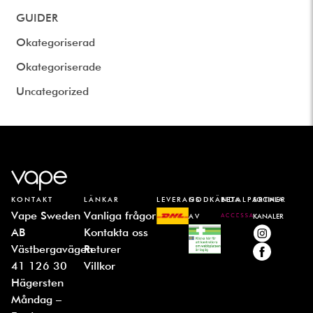
GUIDER
Okategoriserad
Okategoriserade
Uncategorized
KONTAKT
LÄNKAR
LEVERANS
GODKÄNDA
BETALPARTNER
SOCIALA
Vape Sweden
Vanliga frågor
AV
KANALER
AB
Kontakta oss
Västbergavägen
Returer
41 126 30
Villkor
Hägersten
Måndag –