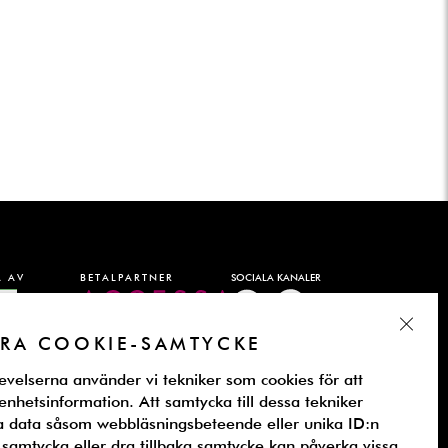
 AV
BETALPARTNER
SOCIALA KANALER
CLOS
RA COOKIE-SAMTYCKE
evelserna använder vi tekniker som cookies för att
ll enhetsinformation. Att samtycka till dessa tekniker
a data såsom webbläsningsbeteende eller unika ID:n
 samtycka eller dra tillbaka samtycke kan påverka vissa