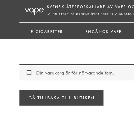
Hoppa
SVENSK ÅTERFÖRSÄLJARE AV VAPE O
till
FRI FRAKT PÅ ORDRAR ÖVER 5000 KR
SNABBA 
innehåll
E-CIGARETTER
ENGÅNGS VAPE
Din varukorg är för närvarande tom.
GÅ TILLBAKA TILL BUTIKEN