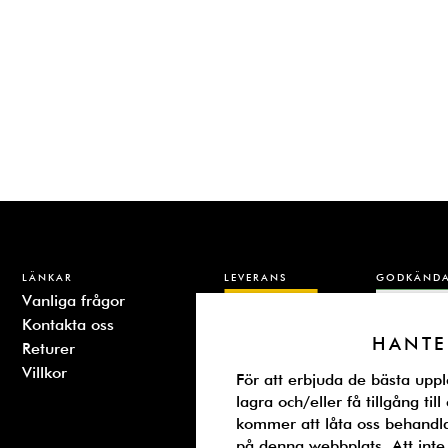
LÄNKAR
LEVERANS
GODKÄNDA
Vanliga frågor
Kontakta oss
HANTE
Returer
Villkor
För att erbjuda de bästa uppl
lagra och/eller få tillgång ti
kommer att låta oss behandl
på denna webbplats. Att inte