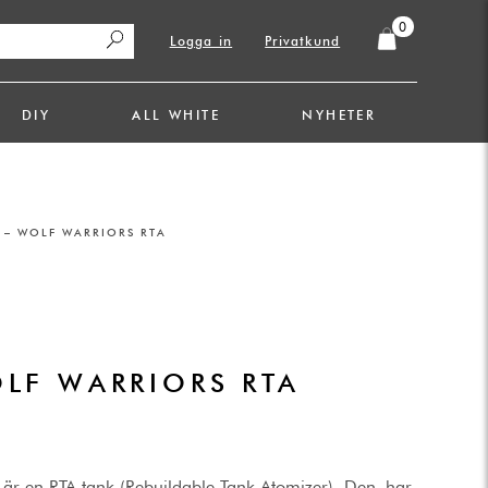
0
Logga in
Privatkund
DIY
ALL WHITE
NYHETER
 – WOLF WARRIORS RTA
.
OLF WARRIORS RTA
 är en RTA tank (Rebuildable Tank Atomizer). Den har