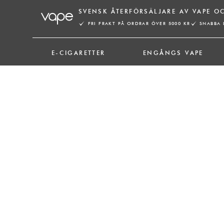
Hoppa
SVENSK ÅTERFÖRSÄLJARE AV VAPE O
till
FRI FRAKT PÅ ORDRAR ÖVER 5000 KR
SNABBA 
innehåll
E-CIGARETTER
ENGÅNGS VAPE