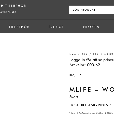
CH TILLBEHÖR
Sök
efter:
LEVERANSER
TILLBEHÖR
E-JUICE
NIKOTIN
Hem
/
RBA
/
RTA
/ MLIFE
Logga in för att se priser
Artikelnr:
000-62
,
RBA
RTA
MLIFE – W
Svart
PRODUKTBESKRIVNING
Wolf Warriors från Mlife