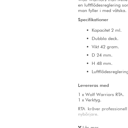
en luftflödesreglering s
man fyller i med vätska.
Specifikationer
Kapacitet 2 ml.
Dubbla deck.
Vikt 42 gram.
D 24 mm.
H 48 mm.
Luftflödesreglerin
Levereras med
1 x Wolf Warriors RTA.
1 x Verktyg.
RTA kräver professionel
nybörjare.
Läs mer