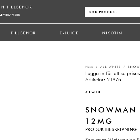
CH TILLBEHÖR
Sök
efter:
LEVERANSER
TILLBEHÖR
E-JUICE
NIKOTIN
Hem
/
ALL WHITE
/ SNOWM
Logga in för att se priser
Artikelnr:
21975
ALL WHITE
SNOWMAN 
12MG
PRODUKTBESKRIVNING
Snowman Watermelon Bree