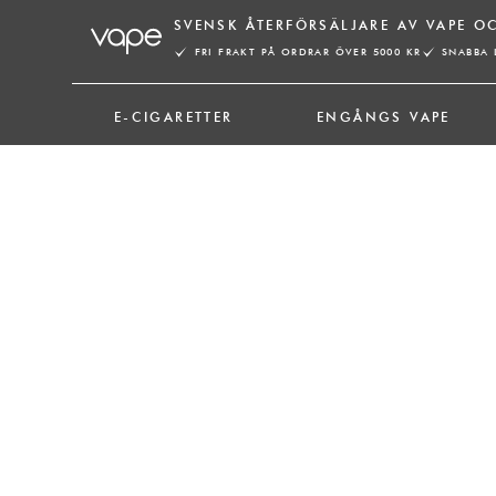
Hoppa
10-PACK
SVENSK ÅTERFÖRSÄLJARE AV VAPE O
till
FRI FRAKT PÅ ORDRAR ÖVER 5000 KR
SNABBA 
innehåll
E-CIGARETTER
ENGÅNGS VAPE