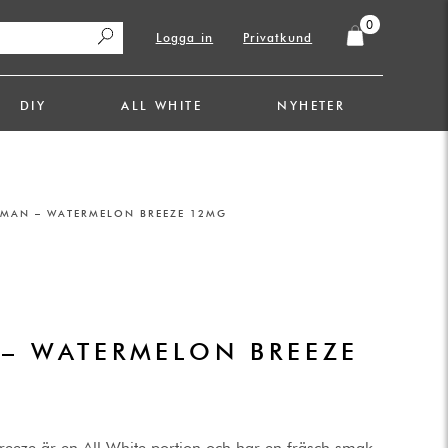
0
Logga in
Privatkund
DIY
ALL WHITE
NYHETER
AN – WATERMELON BREEZE 12MG
.
– WATERMELON BREEZE
ze är en All White portion och har en fräsch smak