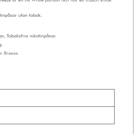
tinpåsar utan tobak.
ar, Tobaksfria nikotinpåsar.
g.
 Breeze.