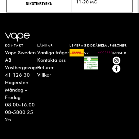
11-20 MG
NIKOTINSTYRKA
KONTAKT
LÄNKAR
LEVERANS
GODKÄNDA
BETALPARTNER
SOCIALA
Vape Sweden
Vanliga frågor
AV
KANALER
AB
Kontakta oss
Västbergavägen
Returer
41 126 30
Villkor
Hägersten
Måndag –
Fredag
08.00-16.00
08-5800 25
25