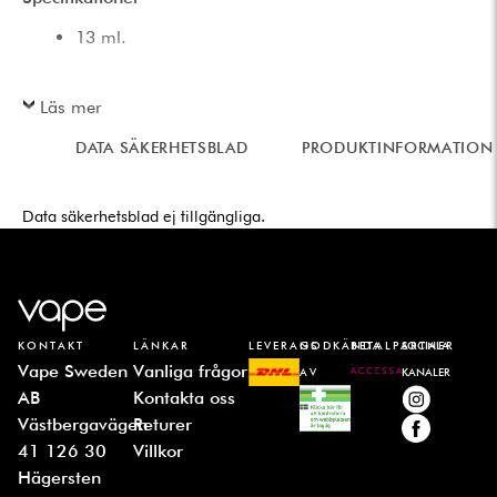
13 ml.
Läs mer
DATA SÄKERHETSBLAD
PRODUKTINFORMATION
Data säkerhetsblad ej tillgängliga.
KONTAKT
LÄNKAR
LEVERANS
GODKÄNDA
BETALPARTNER
SOCIALA
Vape Sweden
Vanliga frågor
AV
KANALER
AB
Kontakta oss
Västbergavägen
Returer
41 126 30
Villkor
Hägersten