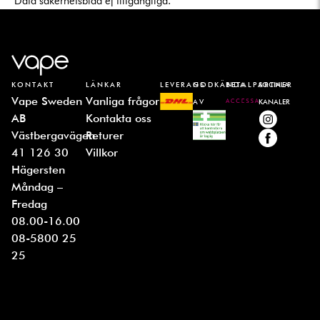
Data säkerhetsblad ej tillgängliga.
KONTAKT
LÄNKAR
LEVERANS
GODKÄNDA
BETALPARTNER
SOCIALA
Vape Sweden
Vanliga frågor
AV
KANALER
AB
Kontakta oss
Västbergavägen
Returer
41 126 30
Villkor
Hägersten
Måndag –
Fredag
08.00-16.00
08-5800 25
25