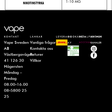
1-10 MG
NIKOTINSTYRKA
KONTAKT
LÄNKAR
LEVERANS
GODKÄNDA
BETALPARTNER
SOCIALA
Vape Sweden
Vanliga frågor
AV
KANALER
AB
Kontakta oss
Västbergavägen
Returer
41 126 30
Villkor
Hägersten
Måndag –
Fredag
08.00-16.00
08-5800 25
25