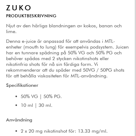
ZUKO
PRODUKTBESKRIVNING
Njut av den härliga blandningen av kokos, banan och
lime.
Denna e-juice är anpassad för att användas i MTL-
enheter (mouth to lung) för exempelvis podsystem. Juicen
har en tunnare spädning på 50% VG och 50% PG och
behöver spädas med 2 stycken nikotinshots eller
nikotinfria shots för nå sin färdiga form. Vi
rekommenderar att du späder med 50VG / 50PG shots
för att behålla viskositeten för MTL-användning.
Specifikationer
50% VG | 50% PG.
10 ml | 30 ml.
Användning
2 x 20 mg nikotinshot för: 13.33 mg/ml.