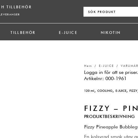
CH TILLBEHÖR
Sök
efter:
LEVERANSER
TILLBEHÖR
E-JUICE
NIKOTIN
Hem
/
E-JUICE
/
VARUMÄ
Logga in för att se priser
Artikelnr:
000-1961
,
,
,
120 ml
COOLING
E-JUICE
FIZZY
FIZZY – P
PRODUKTBESKRIVNING
Fizzy Pineapple Bubble
En kolsyrad smak utav 