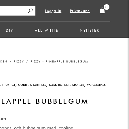
0
Logga in
Privatkund
DIY
ALL WHITE
NYHETER
RKEN
/
FIZZY
/ FIZZY – PINEAPPLE BUBBLEGUM
.
,
,
,
,
,
,
FRUKTIGT
GODIS
SHORTFILLS
SMAKPROFILER
STORLEK
VARUMÄRKEN
INEAPPLE BUBBLEGUM
gum
ananas och bubbelgum med cooling.