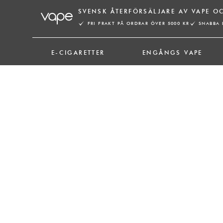
Hoppa
SVENSK ÅTERFÖRSÄLJARE AV VAPE O
till
FRI FRAKT PÅ ORDRAR ÖVER 5000 KR
SNABBA 
innehåll
E-CIGARETTER
ENGÅNGS VAPE