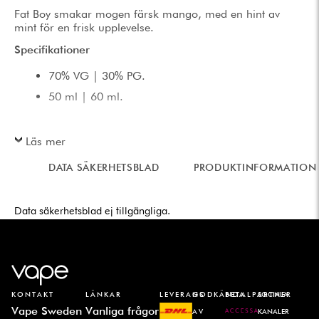
Fat Boy smakar mogen färsk mango, med en hint av
mint för en frisk upplevelse.
Specifikationer
70% VG | 30% PG.
50 ml | 60 ml.
Läs mer
DATA SÄKERHETSBLAD
PRODUKTINFORMATION
Data säkerhetsblad ej tillgängliga.
KONTAKT
LÄNKAR
LEVERANS
GODKÄNDA
BETALPARTNER
SOCIALA
Vape Sweden
Vanliga frågor
AV
KANALER