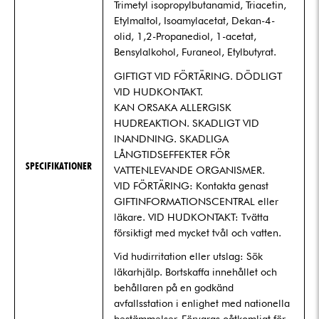
Trimetyl isopropylbutanamid, Triacetin,
Etylmaltol, Isoamylacetat, Dekan-4-
olid, 1,2-Propanediol, 1-acetat,
Bensylalkohol, Furaneol, Etylbutyrat.
GIFTIGT VID FÖRTÄRING. DÖDLIGT
VID HUDKONTAKT.
KAN ORSAKA ALLERGISK
HUDREAKTION. SKADLIGT VID
INANDNING. SKADLIGA
LÅNGTIDSEFFEKTER FÖR
SPECIFIKATIONER
VATTENLEVANDE ORGANISMER.
VID FÖRTÄRING: Kontakta genast
GIFTINFORMATIONSCENTRAL eller
läkare. VID HUDKONTAKT: Tvätta
försiktigt med mycket tvål och vatten.
Vid hudirritation eller utslag: Sök
läkarhjälp. Bortskaffa innehållet och
behållaren på en godkänd
avfallsstation i enlighet med nationella
bestämmelser. Förvaras oåtkomligt för