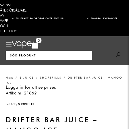
Hoppa
SVENSK
till
ÅTERFÖRSÄLJARE
AV
innehåll
FRI FRAKT PÅ ORDRAR ÖVER 5000 KR
SNABBA LEVERANSER
VAPE
OCH
TILLBEHÖR
0
Sök
efter:
Hem
/
E-JUICE
/
SHORTFILLS
/ DRIFTER BAR JUICE – MANGO
ICE
Logga in för att se priser.
Artikelnr:
21862
,
E-JUICE
SHORTFILLS
DRIFTER BAR JUICE –