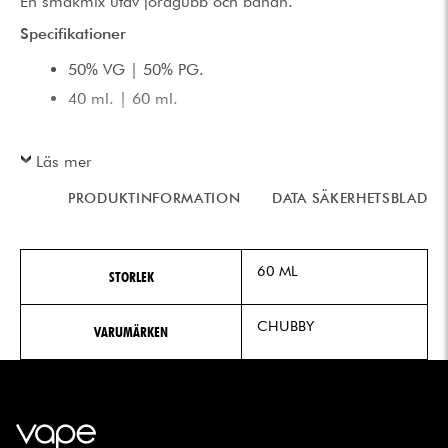
En smakmix utav jordgubb och banan.
Specifikationer
50% VG | 50% PG.
40 ml. | 60 ml.
Läs mer
PRODUKTINFORMATION
DATA SÄKERHETSBLAD
60 ML
STORLEK
CHUBBY
VARUMÄRKEN