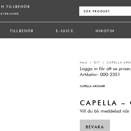
CH TILLBEHÖR
Sök
efter:
LEVERANSER
TILLBEHÖR
E-JUICE
NIKOTIN
Hem
/
DIY
/
CAPELLA AR
Logga in för att se priser
Artikelnr:
000-2351
CAPELLA AROMER
CAPELLA –
Vill du bli meddelad när 
BEVAKA