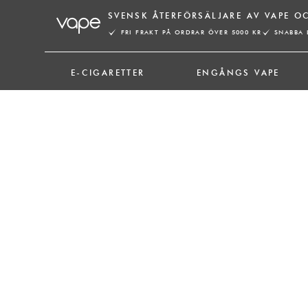
Hoppa
SVENSK ÅTERFÖRSÄLJARE AV VAPE O
till
FRI FRAKT PÅ ORDRAR ÖVER 5000 KR
SNABBA 
innehåll
E-CIGARETTER
ENGÅNGS VAPE