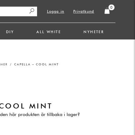
0
Logga in
Privatkund
DIY
ALL WHITE
NYHETER
OMER
/ CAPELLA – COOL MINT
.
 COOL MINT
den här produkten är tillbaka i lager?