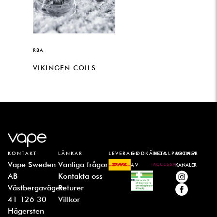
RBA
VIKINGEN COILS
KONTAKT
LÄNKAR
LEVERANS
GODKÄNDA
BETALPARTNER
SOCIALA
Vape Sweden
Vanliga frågor
AV
KANALER
AB
Kontakta oss
Västbergavägen
Returer
41 126 30
Villkor
Hägersten