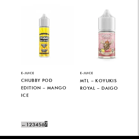
E-JUICE
E-JUICE
CHUBBY POD
MTL – KOYUKIS
EDITION – MANGO
ROYAL – DAIGO
ICE
7
←
1
2
3
4
5
6